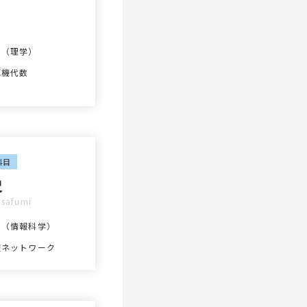
士（理学）
算機代数
科目
史
safumi
士（情報科学）
報ネットワーク