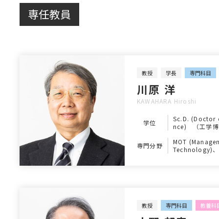
専任教員
教授
学長
専門科目
川原 洋
KAWAHARA Hiroshi
Sc.D. (Doctor 
学位
nce) （工学
MOT (Managem
専門分野
Technology
ーネットメディ
教授
専門科目
教養科