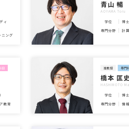
青山 暢
AOYAMA Toru
ディ
学位
博
専門分野
計
ーニング
科目
准教授
専門
橋本 匡
HASHIMOTO Ma
）
学位
博
ア教育
専門分野
情