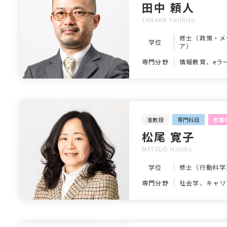
田中 頼人
TANAKA Yorihito
修士（政策・メ
学位
ア）
専門分野
情報教育、eラ
准教授
専門科目
教養
松尾 寛子
MATSUO Hiroko
学位
修士（行動科学
専門分野
社会学、キャリ