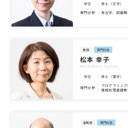
学位
修士（文学）
専門分野
考古学、図書館
教授
専門科目
松本 幸子
MATSUMOTO Sachiko
学位
修士（理学）
プログラミング
専門分野
情報処理基礎教
准教授
専門科目