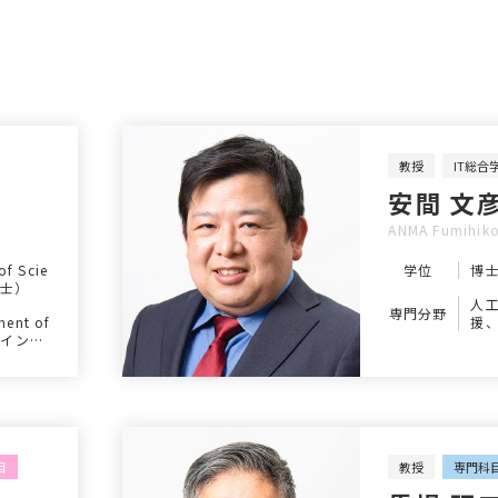
教授
IT総合
安間 文
ANMA Fumihik
of Scie
学位
博
博士）
人
専門分野
ent of
援
)、インタ
マ
ア技術
グ
目
教授
専門科