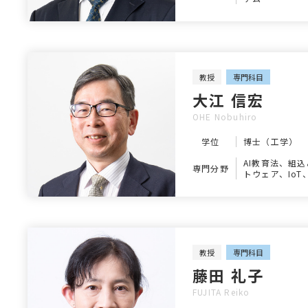
教授
専門科目
大江 信宏
OHE Nobuhiro
学位
博士（工学）
AI教育法、組
専門分野
トウェア、IoT
習、AI
教授
専門科目
藤田 礼子
FUJITA Reiko