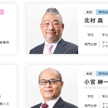
目
教授
専門科
北村 森
KITAMURA Mori
学位
学
組織改
マ
専門分野
ン
教授
専門科
小宮 紳
KOMIYA Shinic
）
学位
博
報シス
マ
専門分野
ネ