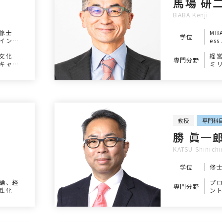
馬場 研
BABA Kenji
修士
MBA
学位
イン
ess
文化
経
専門分野
キャリ
ミ
ポ
教授
専門科
勝 眞一
KATSU Shinichi
学位
修
論、経
プ
専門分野
性化
ン