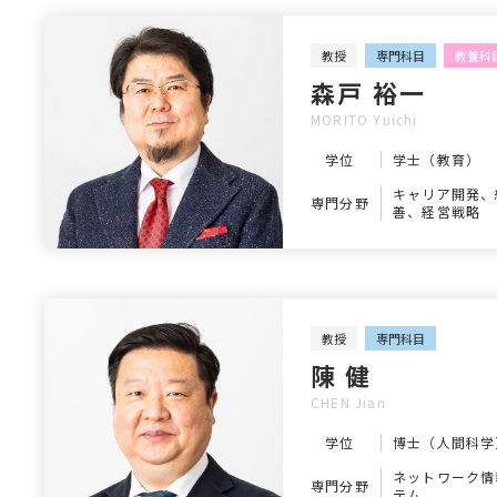
教授
専門科目
教養科
森戸 裕一
MORITO Yuichi
学位
学士（教育）
キャリア開発、
専門分野
善、経営戦略
教授
専門科目
陳 健
CHEN Jian
学位
博士（人間科学
ネットワーク情
専門分野
テム