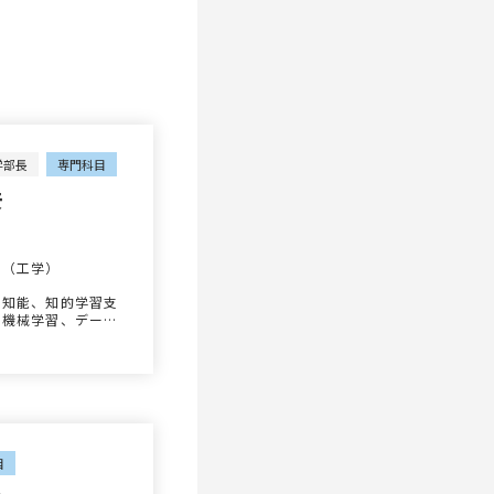
学部長
専門科目
彦
o
士（工学）
工知能、知的学習支
、機械学習、データ
イニング、eラーニン
目