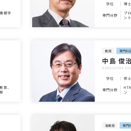
学位
博
情報学
プ
専門分野
ン
ジ
ネ
ェ
出
人
発、
ク
教授
専門科
用
中島 俊
NAKASHIMA Shu
学位
修
教育、
HT
専門分野
育
ン
准教授
専門