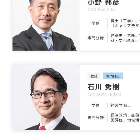
小野 邦彦
ONO Kunihiko
博士（工学）、
学位
（キャリアデザ
学）
建築史・意匠、
専門分野
財・文化遺産、
アデザイン
教授
専門科目
石川 秀樹
ISHIKAWA Hideki
学位
経営学修士
経済政策、金融
専門分野
営評価、地域活