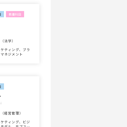
目
教養科目
士（法学）
ーケティング、ブラ
ドマネジメント
目
一
hi
士（経営管理）
ーケティング、ビジ
スモデル、サブスク