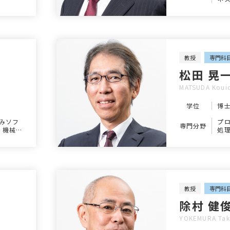
リ
教授
専門科
松田 晃
MATSUDA Kouic
学位
博
込みソフ
プ
専門分野
、機械学
処理
ス
教授
専門科
除村 健
YOKEMURA Tak