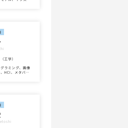
プション
目
一
hi
士（工学）
ログラミング、画像
、HCI、メタバー
目
俊
etoshi