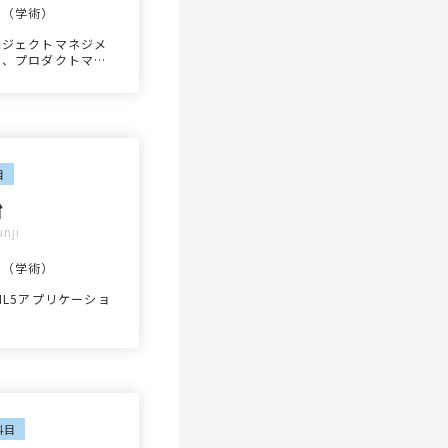
士（学術）
ロジェクトマネジメ
ト、プロダクトマネ
メント、製品開発マ
ジメント、ソフトウ
ア開発、新規事業創
、グローバル人事、
材育成、キャリア開
生成AI活用、マイ
ロクレデンシャル活
目
治
nji
士（学術）
ML5アプリケーショ
科目