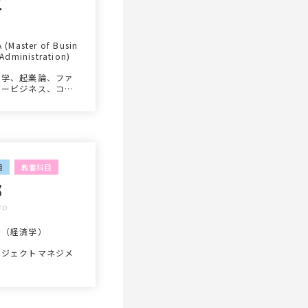
二
 (Master of Busin
 Administration)
営学、起業論、ファ
リービジネス、コー
レートファイナンス
目
教養科目
郎
ro
士（経済学）
ロジェクトマネジメ
ト