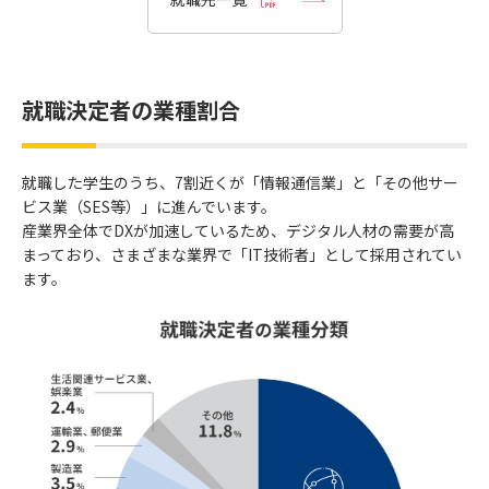
株式会社CIJ
CTCテクノロジー株式会社
GMOインターネット株式会社
株式会社じげん
株式会社システナ
株式会社システムサポート
就職決定者の業種割合
Sky株式会社
株式会社ZOZO
チームラボ株式会社
TDCソフト株式会社
合同会社DMM.com
ディップ株式会社
就職した学生のうち、7割近くが「情報通信業」と「その他サー
ビス業（SES等）」に進んでいます。
トヨタ自動車株式会社
日本電気株式会社（NEC）
産業界全体でDXが加速しているため、デジタル人材の需要が高
日本旅客鉄道株式会社（JR西
パーソルキャリア株式会社
まっており、さまざまな業界で「IT技術者」として採用されてい
日本）
ます。
富士ソフト株式会社
株式会社ファインデックス
ベース株式会社
楽天グループ株式会社