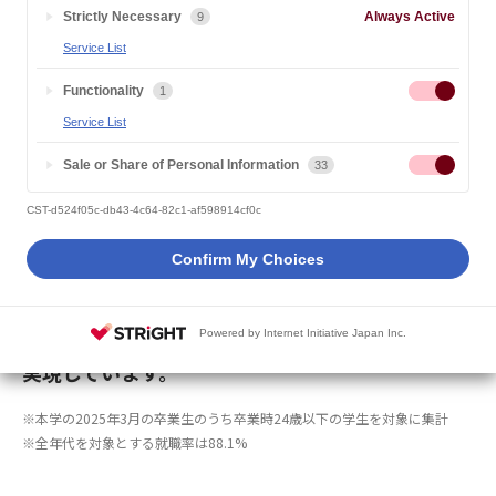
Strictly Necessary
Always Active
9
Service List
Functionality
1
就職率
Service List
93
.3
%
Sale or Share of Personal Information
33
CST-d524f05c-db43-4c64-82c1-af598914cf0c
Confirm My Choices
フルオンラインという環境で
自己管理能力・実践力を養った学生達は
Powered by Internet Initiative Japan Inc.
企業からも高く評価され、幅広い業界への就職
を
実現しています。
※本学の2025年3月の卒業生のうち卒業時24歳以下の学生を対象に集計
※全年代を対象とする就職率は88.1%