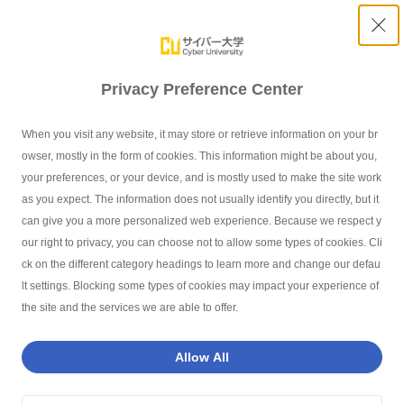
Privacy Preference Center
就職実績
When you visit any website, it may store or retrieve information on your br
owser, mostly in the form of cookies. This information might be about you,
your preferences, or your device, and is mostly used to make the site work
as you expect. The information does not usually identify you directly, but it
can give you a more personalized web experience. Because we respect y
our right to privacy, you can choose not to allow some types of cookies. Cli
サイバー大学TOP
就職支援・キャリア
就職実績
ck on the different category headings to learn more and change our defau
lt settings. Blocking some types of cookies may impact your experience of
the site and the services we are able to offer.
インデックス - Index -
Allow All