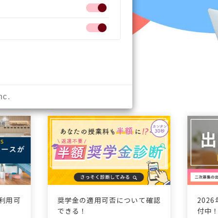
nc.
利用可
奨学金の適用可否について確認
202
できる！
付中