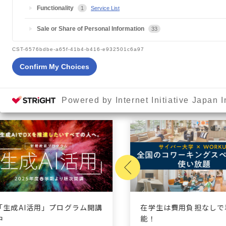
Functionality
1
Service List
Sale or Share of Personal Information
33
CST-6576bdbe-a65f-41b4-b416-e932501c6a97
Confirm My Choices
PICK UP
Powered by Internet Initiative Japan I
「生成AI活用」プログラム開講
在学生は費用負担なしで
中
能！