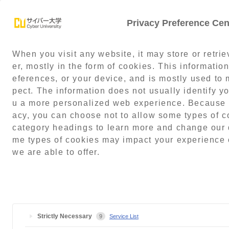
Privacy Preference Cen
When you visit any website, it may store or retri
学部紹介
サポート体制
就職・
er, mostly in the form of cookies. This informatio
eferences, or your device, and is mostly used to 
pect. The information does not usually identify you
u a more personalized web experience. Because w
acy, you can choose not to allow some types of co
category headings to learn more and change our d
me types of cookies may impact your experience o
we are able to offer.
Strictly Necessary
9
Service List