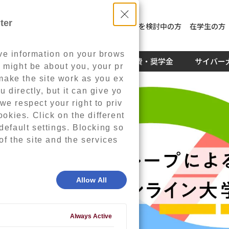
ter
入学を検討中の方
社員教育を検討中の方
在学生の方
eve information on your brows
キャリア
学生生活
学費・奨学金
サイバー
n might be about you, your pr
make the site work as you ex
 directly, but it can give yo
e respect your right to priv
okies. Click on the different
efault settings. Blocking so
f the site and the services
Allow All
Always Active