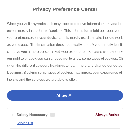
Privacy Preference Center
When you visit any website, it may store or retrieve information on your br
owser, mostly in the form of cookies. This information might be about you,
your preferences, or your device, and is mostly used to make the site work
as you expect. The information does not usually identify you directly, but it
can give you a more personalized web experience. Because we respect y
our right to privacy, you can choose not to allow some types of cookies. Cli
ck on the different category headings to learn more and change our defau
lt settings. Blocking some types of cookies may impact your experience of
the site and the services we are able to offer.
Allow All
Strictly Necessary
Always Active
9
Service List