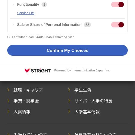
Functionality
1
Service List
Sale or Share of Personal Information
33
CST-b5f5da65-7480-4405-954a-1766256a73bb
Confirm My Choices
資料請求
Web出願
Powered by Internet Initiative Japan Inc.
学部紹介
サポート体制
就職・キャリア
学生生活
学費・奨学金
サイバー大学の特長
入試情報
大学基本情報
入学を検討中の方
社員教育を検討中の方