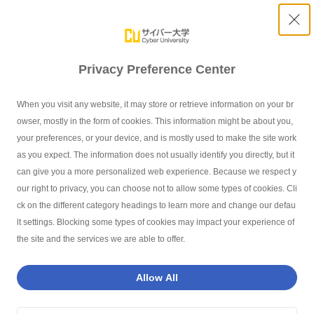
Privacy Preference Center
安藤 正英
When you visit any website, it may store or retrieve information on your br
owser, mostly in the form of cookies. This information might be about you,
your preferences, or your device, and is mostly used to make the site work
as you expect. The information does not usually identify you directly, but it
can give you a more personalized web experience. Because we respect y
our right to privacy, you can choose not to allow some types of cookies. Cli
サイバー大学TOP
学部紹介
教員一覧
安藤 正英
ck on the different category headings to learn more and change our defau
lt settings. Blocking some types of cookies may impact your experience of
the site and the services we are able to offer.
インデックス - Index -
Allow All