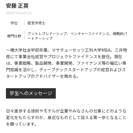
安藤 正英
ANDO Masahide
学位
経営学修士
アントレプレナーシップ、ベンチャーファイナンス、戦略的パ
専門分野
ートナーシップ
一橋大学社会学部卒業。マサチューセッツ工科大学MBA。三井物
産にて事業会社経営やプロジェクトファイナンスを歴任。現在
は、事業戦略、製品開発、事業開発、ファイナンス等の幅広い専
門知識を活かし、ディープテックスタートアップの経営およびス
タートアップのアドバイザーを務める。
学生へのメッセージ
日々進歩する技術やモデルが企業やみなさんの仕事にどのような
変化をもたらすのか、身近なものとして捉える第一歩となること
を願っています。