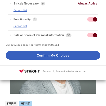
Strictly Necessary
Always Active
9
教員概要
Service List
Functionality
1
Service List
Sale or Share of Personal Information
33
CST-c357eb32-e9b8-4417-bb07-a660942419ad
Confirm My Choices
Powered by Internet Initiative Japan Inc.
客員講師
専門科目