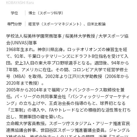
KOBAYASHI Itaru
学位
博士（スポーツ科学）
専門分野
経営学（スポーツマネジメント）、日米比較論
学校法人桜美林学園常務理事 / 桜美林大学教授 / 大学スポーツ協
会(UNIVAS)理事
1968年生まれ。神奈川県出身。ロッテオリオンズの練習生を経
て、91年、千葉ロッテマリーンズにドラフト8位指名を受けて入
団。史上3人目の東大卒プロ野球選手となる。退団後、94年から
7年間、アメリカに在住。その間、コロンビア大学で経営学修士
号（MBA）を取得。2002年より江戸川大学助教授（2006年から
2020年まで教授）。
2005年から2014年まで福岡ソフトバンクホークス取締役を兼
任。パ・リーグの共同事業会社「パシフィックリーグマーケティ
ング」の立ち上げや、王貞治会長の指導のもと、球界初となる
「三軍制」の導入や、FAやトレードなどの積極的な活性策を打ち
出し、常勝軍団の礎を築いた。
立命館大学客員教授。スポーツ庁スタジアム・アリーナ推進官民
連携協議会幹事、世田谷区スポーツ推進審議会委員。ジャングル
X株式会社、株式会社ホームクリエイトの顧問。近著『スポーツ