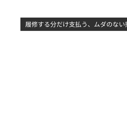
履修する分だけ支払う、ムダのない授
サイバー大学は、履修する科目の単位数に応じて授
けをお支払いいただく仕組みのため、ムダな学費が発
毎学期の費用
半年ごとのお支払い(3月・9
月)
¥22