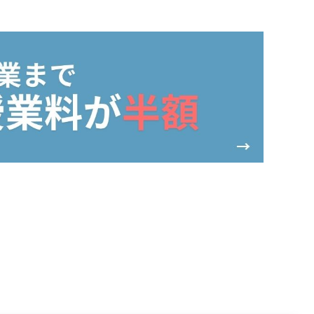
サイバー大学の学費
初年度（1年間）の学費お支
払い例
学費のお支払い時期
サイバー大学独自の奨学金制
度
奨学金（日本学生支援機構）
学資ローン（オリコ）
PAGE TOP
その他の奨学金制度・教育ロ
ーン
奨学金の返還支援制度につい