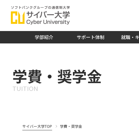
学部紹介
サポート体制
就職・
学費・奨学金
TUITION
サイバー大学TOP
学費・奨学金