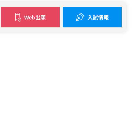
て
Web出願
入試情報
異なり、学ぶ分だ
位数