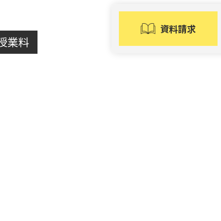
業料
資料請求
業料が決まる「単位制」です。一般的な年額固定制とは
生しません。1単位あたりの授業料は22,000円です。
授業料
,000
履修する単
✕