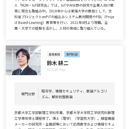
人「M2M・IoT研究会」では、IoTやAI分野の研究や企業人向け教
育に現在も取組み中。2018年からは東海大学の教授として、文
科省プロジェクトenPiTの組込みシステム教材開発やPBL（Proje
ct Based-Learning）教育等を行い、2021年4月より現職。企
業・大学での経験を活かし、人材の育成に取り組んでいる。
客員教授
専門科目
鈴木 耕二
SUZUKI Koji
暗号学、情報セキュリティ、数論アルゴリ
専門分野
ズム、解析的整数論
京都大学工学部数理工学科卒業、京都大学大学院工学研究科数理
工学専攻修士課程修了。博士（理学）（学習院大学）。精密機器
メーカーの研究所・企画部等において応用数学および情報セキュ