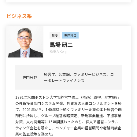
ビジネス系
教授
専門科目
馬場 研二
BABA Kenji
経営学、起業論、ファミリービジネス、コ
専門分野
ーポレートファイナンス
1991年米国ボストン大学で経営学修士（MBA）取得。地方銀行
の外貨投資部門システム開発、外資系の人事コンサルタントを経
て、2001年から、140年以上続くファミリー企業の本社経営企画
部門に所属し、グループ経営戦略策定、新規事業推進、不振事業
対策、人材開発等に15年間携わったのち、個人で経営コンサル
ティング会社を設立し、ベンチャー企業の経営顧問や老舗同族企
業の監査役等を務めた。