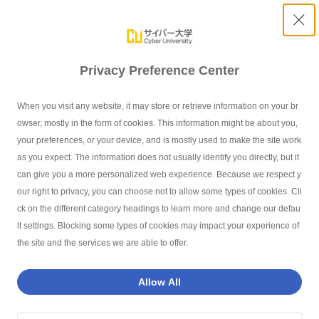
Privacy Preference Center
オープンバッジが取得できる
マイクロクレデンシャルを取り入れた
When you visit any website, it may store or retrieve information on your br
owser, mostly in the form of cookies. This information might be about you,
新しいカリキュラム
your preferences, or your device, and is mostly used to make the site work
as you expect. The information does not usually identify you directly, but it
can give you a more personalized web experience. Because we respect y
our right to privacy, you can choose not to allow some types of cookies. Cli
サイバー大学TOP
サイバー大学の特長
マイクロクレデンシャルを取り
ck on the different category headings to learn more and change our defau
lt settings. Blocking some types of cookies may impact your experience of
the site and the services we are able to offer.
2024年度から、特定分野ごとの知識やスキルを認定するマイク
ロクレデンシャルとそれに付随するデジタル証明・認証であるオ
Allow All
ープンバッジを取り入れたカリキュラムがスタートしました。短
期間での特定分野の学修を促すことで、学修歴の可視化やキャリ