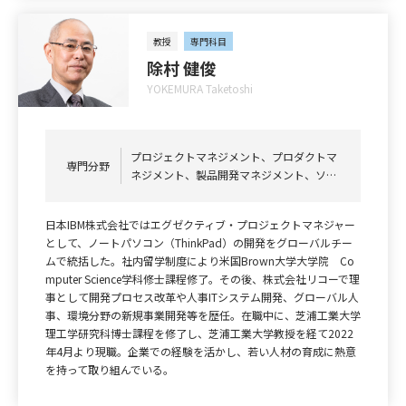
教授
専門科目
除村 健俊
YOKEMURA Taketoshi
プロジェクトマネジメント、プロダクトマ
専門分野
ネジメント、製品開発マネジメント、ソフ
トウェア開発、新規事業創出、グローバル
人事、人材育成、キャリア開発、生成AI活
日本IBM株式会社ではエグゼクティブ・プロジェクトマネジャー
用、マイクロクレデンシャル活用
として、ノートパソコン（ThinkPad）の開発をグローバルチー
ムで統括した。社内留学制度により米国Brown大学大学院 Co
mputer Science学科修士課程修了。その後、株式会社リコーで理
事として開発プロセス改革や人事ITシステム開発、グローバル人
事、環境分野の新規事業開発等を歴任。在職中に、芝浦工業大学
理工学研究科博士課程を修了し、芝浦工業大学教授を経て2022
年4月より現職。企業での経験を活かし、若い人材の育成に熱意
を持って取り組んでいる。