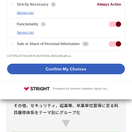
アへの活用ができるため、生涯にわたる学修と知識のアップデー
Strictly Necessary
Always Active
9
トが可能になるとして、多くの注目を集めています。
Service List
Functionality
1
Service List
Sale or Share of Personal Information
33
CST-95e357bb-6835-4b5f-9d3c-984cd6bafbca
Confirm My Choices
Powered by Internet Initiative Japan Inc.