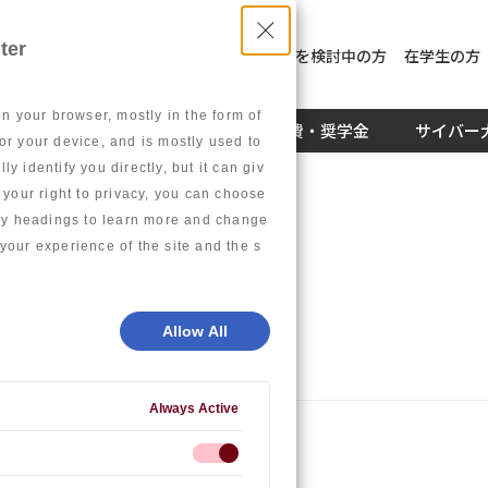
ter
入学を検討中の方
社員教育を検討中の方
在学生の方
on your browser, mostly in the form of
キャリア
学生生活
学費・奨学金
サイバー
or your device, and is mostly used to
 identify you directly, but it can giv
our right to privacy, you can choose
gory headings to learn more and change
your experience of the site and the s
Allow All
Always Active