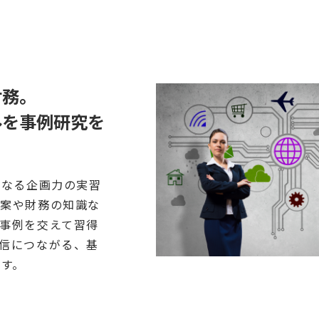
財務。
ルを事例研究を
となる企画力の実習
立案や財務の知識な
事例を交えて習得
信につながる、基
ます。