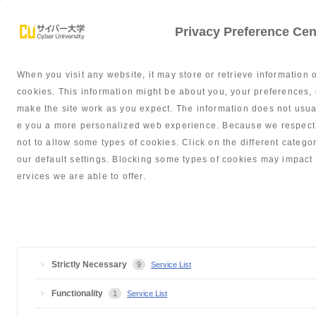
Privacy Preference Cen
When you visit any website, it may store or retrieve information 
学部紹介
サポート体制
就職・
cookies. This information might be about you, your preferences, 
make the site work as you expect. The information does not usually
e you a more personalized web experience. Because we respect y
not to allow some types of cookies. Click on the different cate
our default settings. Blocking some types of cookies may impact 
ビジネスコース
ervices we are able to offer.
Strictly Necessary
9
Service List
サイバー大学TOP
学部紹介
ビジネスコース
Functionality
1
Service List