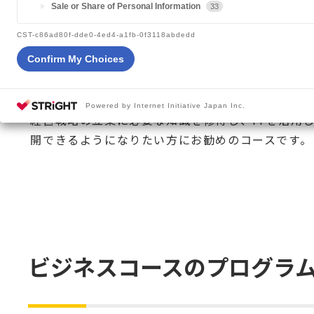
Sale or Share of Personal Information
33
CST-c86ad80f-dde0-4ed4-a1fb-0f3118abdedd
ITのわかるビジネスパーソンをめざ
Confirm My Choices
ビジネスに必要な法律やマーケティング、会計、経
門的に学び、ビジネスリーダーとなるためのプロ
Powered by Internet Initiative Japan Inc.
経営戦略の立案に必要な知識を修得し、ITを活用
開できるようになりたい方にお勧めのコースです。
ビジネスコースのプログラ