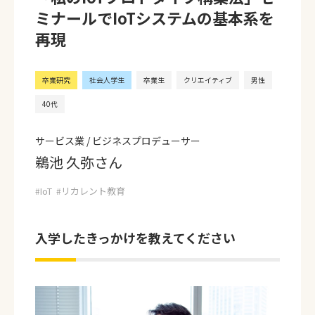
ミナールでIoTシステムの基本系を
再現
卒業研究
社会人学生
卒業生
クリエイティブ
男性
40代
サービス業 / ビジネスプロデューサー
鵜池 久弥さん
IoT
リカレント教育
入学したきっかけを教えてください