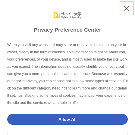
Privacy Preference Center
ソフトバンク『就活インターン』
When you visit any website, it may store or retrieve information on your br
について
owser, mostly in the form of cookies. This information might be about you,
your preferences, or your device, and is mostly used to make the site work
as you expect. The information does not usually identify you directly, but it
can give you a more personalized web experience. Because we respect y
our right to privacy, you can choose not to allow some types of cookies. Cli
サイバー大学TOP
就職支援・キャリア
就職支援（新卒・第二新卒採用
ck on the different category headings to learn more and change our defau
lt settings. Blocking some types of cookies may impact your experience of
the site and the services we are able to offer.
インデックス - Index -
Allow All