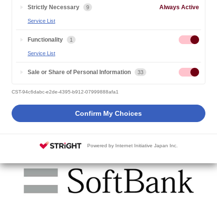
Strictly Necessary
Always Active
9
最短距離でソフトバンクへ
Service List
Functionality
1
就活インターンは、学生がソフトバンクの中で、さまざまな業務
Service List
を体験できる制度です。さまざまな部署に配属され、ソフトバン
クにおける実際の業務を体験できます。
Sale or Share of Personal Information
33
ソフトバンク就活インターン
CST-94c6dabc-e2de-4395-b912-07999888afa1
Confirm My Choices
ソフトバンク株式会社の就活インターンでは、最先端のビジネス
を体験し、社会で活躍するために必要なスキル・知識の修得を目
指します。
Powered by Internet Initiative Japan Inc.