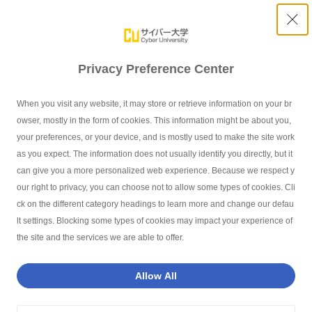
Privacy Preference Center
サイバー大学 修学支援奨学金
When you visit any website, it may store or retrieve information on your br
owser, mostly in the form of cookies. This information might be about you,
your preferences, or your device, and is mostly used to make the site work
as you expect. The information does not usually identify you directly, but it
can give you a more personalized web experience. Because we respect y
our right to privacy, you can choose not to allow some types of cookies. Cli
サイバー大学TOP
学費・奨学金
サイバー大学 修学支援奨学金
ck on the different category headings to learn more and change our defau
lt settings. Blocking some types of cookies may impact your experience of
the site and the services we are able to offer.
インデックス - Index -
Allow All