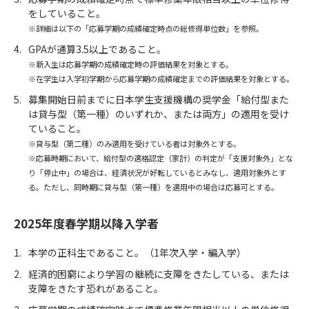
をしていること。
※詳細は以下の「応募学期の成績確定時点の総修得単位数」を参照。
GPAが通算3.5以上であること。
※新入生は応募学期の成績確定時の評価結果を対象とする。
※在学生は入学初学期から応募学期の成績確定までの評価結果を対象とする。
募集開始日前までに日本学生支援機構の奨学金「給付型また
は貸与型（第一種）のいずれか、または両方」の適用を受け
ていること。
※貸与型（第二種）のみ適用を受けている者は対象外とする。
※応募時期において、給付型の適格認定（家計）の判定が「支援対象外」とな
り「停止中」の場合は、経済状況が好転しているとみなし、適用対象外とす
る。ただし、同時期に貸与型（第一種）を適用中の場合は応募可とする。
2025年度春学期以降入学者
本学の正科生であること。（1年次入学・編入学）
経済的困窮により学習の継続に支障をきたしている、または
支障をきたす恐れがあること。