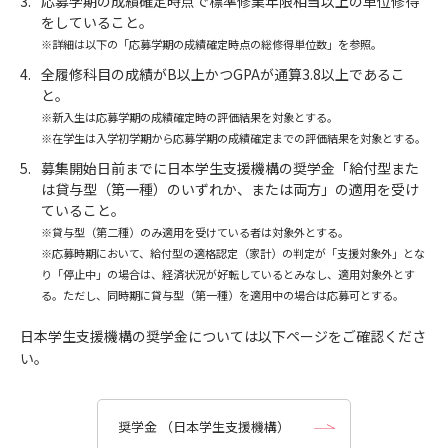
応募学期の成績確定時点で標準修業年限相当以上の単位修得
をしていること。
※詳細は以下の「応募学期の成績確定時点の総修得単位数」を参照。
全履修科目の成績がB以上かつGPAが通算3.8以上であるこ
と。
※新入生は応募学期の成績確定時の評価結果を対象とする。
※在学生は入学初学期から応募学期の成績確定までの評価結果を対象とする。
募集開始日前までに日本学生支援機構の奨学金「給付型また
は貸与型（第一種）のいずれか、または両方」の適用を受け
ていること。
※貸与型（第二種）のみ適用を受けている者は対象外とする。
※応募時期において、給付型の適格認定（家計）の判定が「支援対象外」とな
り「停止中」の場合は、経済状況が好転しているとみなし、適用対象外とす
る。ただし、同時期に貸与型（第一種）を適用中の場合は応募可とする。
日本学生支援機構の奨学金については以下ページをご確認くださ
い。
奨学金 （日本学生支援機構）