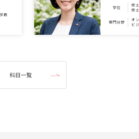
修
学位
修
学教
オ
専門分野
ビ
ス
教
科目一覧