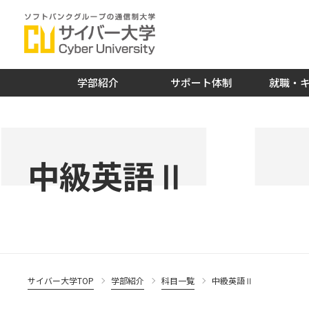
学部紹介
サポート体制
就職・
中級英語Ⅱ
サイバー大学TOP
学部紹介
科目一覧
中級英語Ⅱ