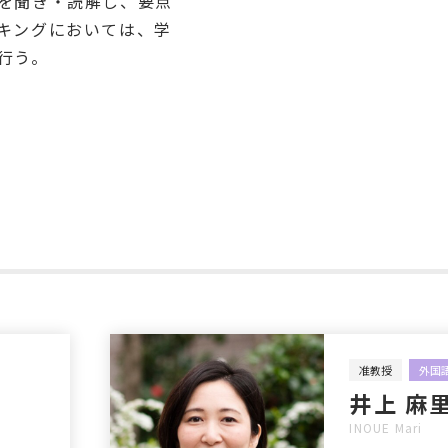
を聞き・読解し、要点
キングにおいては、学
行う。
准教授
外国
井上 麻
INOUE Mari