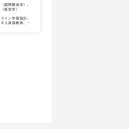
士（国際関係学）、
士（経営学）
ンライン学習設計、
ジネス英語教育、リ
キリング、キャリア
育