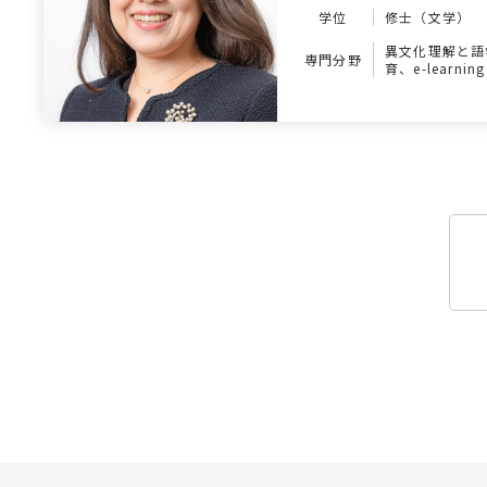
学位
修士（文学）
異文化理解と語
専門分野
育、e-learning