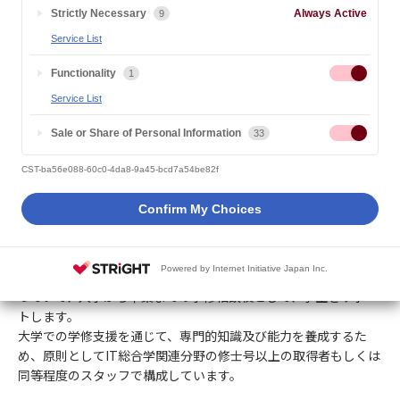
Strictly Necessary
Always Active
9
授業サポートセンター
Service List
Functionality
1
学生から寄せられる授業や履修に関する質問・相談には、授業サ
Service List
ポートセンターが迅速かつ丁寧にお答えします。授業サポートセ
ンターには、LA（ラーニングアドバイザー）とTA（ティーチン
Sale or Share of Personal Information
33
グアシスタント）と呼ばれる専門スタッフが所属しています。
CST-ba56e088-60c0-4da8-9a45-bcd7a54be82f
LA（ラーニングアドバイザー）
Confirm My Choices
～履修計画や受講方法に関わる相談はLAへ～
Powered by Internet Initiative Japan Inc.
一人ひとりの学生に対して、履修計画作成や学修方法の指導を行
っていて、入学から卒業までの学修相談役として、学生をサポー
トします。
大学での学修支援を通じて、専門的知識及び能力を養成するた
め、原則としてIT総合学関連分野の修士号以上の取得者もしくは
同等程度のスタッフで構成しています。