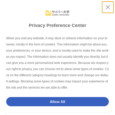
Privacy Preference Center
授業サポートについて
When you visit any website, it may store or retrieve information on your br
owser, mostly in the form of cookies. This information might be about you,
your preferences, or your device, and is mostly used to make the site work
as you expect. The information does not usually identify you directly, but it
can give you a more personalized web experience. Because we respect y
our right to privacy, you can choose not to allow some types of cookies. Cli
サイバー大学TOP
サポート体制
授業サポートについて
ck on the different category headings to learn more and change our defau
lt settings. Blocking some types of cookies may impact your experience of
the site and the services we are able to offer.
インデックス - Index -
Allow All