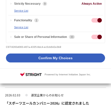
Strictly Necessary
Always Active
9
Service List
すべて
Functionality
1
Service List
2026.02.16
在学生・卒業生の活躍
Sale or Share of Personal Information
33
「キャリアゲートウェイ 2025」ビジネスコンテストにて本学の
在学生が優秀賞を受賞しました
CST-9283d083-467a-4335-8dc4-ec0cb642e3b9
Confirm My Choices
2026.02.04
大学からのお知らせ
2025年度 第4回「サイバー大学 IT・ビジネスセミナー」の申し
Powered by Internet Initiative Japan Inc.
込み受付を開始しました
2026.02.03
運営企業からのお知らせ
「スポーツエールカンパニー2026」に認定されました