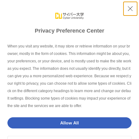
Privacy Preference Center
お知らせ
When you visit any website, it may store or retrieve information on your br
owser, mostly in the form of cookies. This information might be about you,
INFORMATION
your preferences, or your device, and is mostly used to make the site work
as you expect. The information does not usually identify you directly, but it
can give you a more personalized web experience. Because we respect y
our right to privacy, you can choose not to allow some types of cookies. Cli
サイバー大学TOP
お知らせ
ck on the different category headings to learn more and change our defau
lt settings. Blocking some types of cookies may impact your experience of
the site and the services we are able to offer.
インデックス - Index -
Allow All