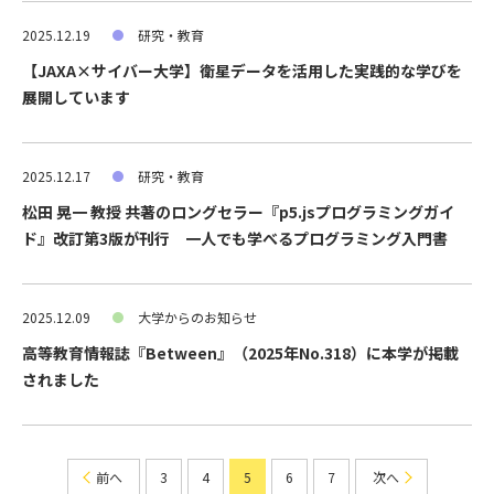
2025.12.19
研究・教育
【JAXA×サイバー大学】衛星データを活用した実践的な学びを
展開しています
2025.12.17
研究・教育
松田 晃一 教授 共著のロングセラー『p5.jsプログラミングガイ
ド』改訂第3版が刊行 一人でも学べるプログラミング入門書
2025.12.09
大学からのお知らせ
高等教育情報誌『Between』（2025年No.318）に本学が掲載
されました
前へ
3
4
5
6
7
次へ