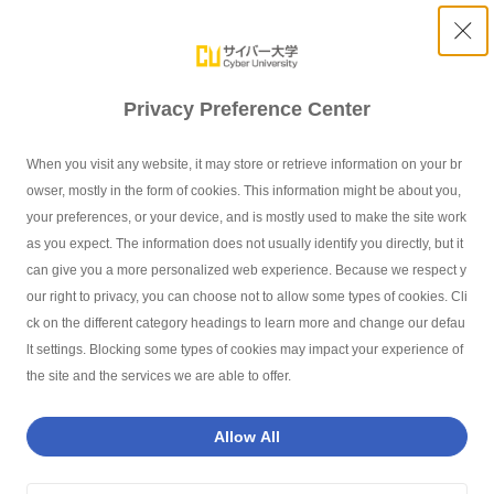
Privacy Preference Center
サイバー大学TOP
学生生活
学生の声
ITを学ぶために入学。障が
When you visit any website, it may store or retrieve information on your br
owser, mostly in the form of cookies. This information might be about you,
your preferences, or your device, and is mostly used to make the site work
as you expect. The information does not usually identify you directly, but it
can give you a more personalized web experience. Because we respect y
our right to privacy, you can choose not to allow some types of cookies. Cli
ck on the different category headings to learn more and change our defau
lt settings. Blocking some types of cookies may impact your experience of
the site and the services we are able to offer.
Allow All