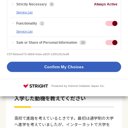
Strictly Necessary
Always Active
9
ITを学ぶために入学。障がいのあ
Service List
る方に役立つソフトの制作が夢で
Functionality
1
す。
Service List
Sale or Share of Personal Information
33
キャンパスライフ
専業学生
在学生
男性
20代
CST-8ebee072-d6b9-4cbe-a625-13f312fc2ed8
高校新卒
Confirm My Choices
専業学生
村石 彬さん
Powered by Internet Initiative Japan Inc.
入学した動機を教えてください
高校で進路を考えているときです。最初は通学制の大学
へ進学を考えていましたが、インターネットで大学を