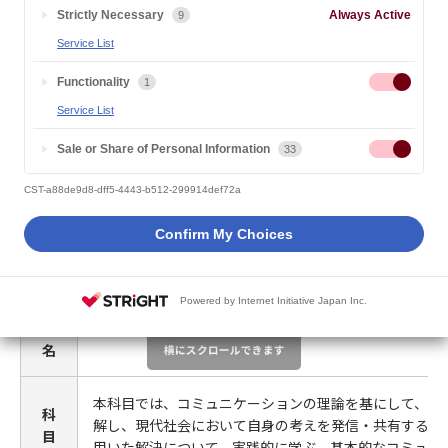
2022.04.01
大学からのお知らせ
Strictly Necessary
Always Active
9
Service List
新規開講（専門科目）
Functionality
1
Service List
Sale or Share of Personal Information
33
科
目
デジタル社会のコミュニケーション演習
CST-a88de9d8-dff5-4443-b512-299914def72a
名
Confirm My Choices
担
当
Powered by Internet Initiative Japan Inc.
教
高林 友美・菊地 梓・立川 公子
員
名
本科目では、コミュニケーションの理論を基にして、デ
科
解し、現代社会において自身の考えを発信・共有するこ
目
用いた解決について、実践的に学ぶ。基本的なコミュニ