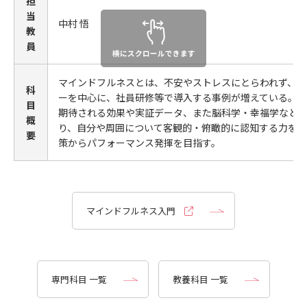
担
当
中村 悟
教
員
マインドフルネスとは、不安やストレスにとらわれず、心を
科
ーを中心に、社員研修等で導入する事例が増えている。
目
期待される効果や実証データ、また脳科学・幸福学など
概
り、自分や周囲について客観的・俯瞰的に認知する力を高
要
策からパフォーマンス発揮を目指す。
マインドフルネス入門
専門科目 一覧
教養科目 一覧