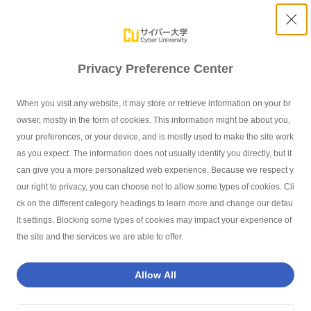
Privacy Preference Center
When you visit any website, it may store or retrieve information on your br
2022年度 春学期の新規開講科目を更新しました
owser, mostly in the form of cookies. This information might be about you,
your preferences, or your device, and is mostly used to make the site work
as you expect. The information does not usually identify you directly, but it
can give you a more personalized web experience. Because we respect y
our right to privacy, you can choose not to allow some types of cookies. Cli
サイバー大学TOP
お知らせ
2022年度 春学期の新規開講科目を更新し
ck on the different category headings to learn more and change our defau
lt settings. Blocking some types of cookies may impact your experience of
the site and the services we are able to offer.
インデックス - Index -
Allow All