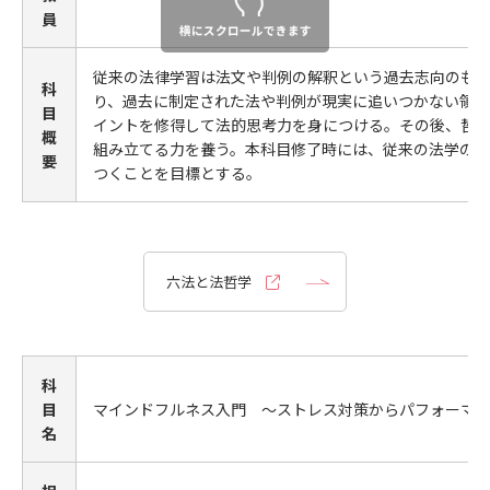
員
従来の法律学習は法文や判例の解釈という過去志向のも
科
り、過去に制定された法や判例が現実に追いつかない領域
目
イントを修得して法的思考力を身につける。その後、哲
概
組み立てる力を養う。本科目修了時には、従来の法学の
要
つくことを目標とする。
六法と法哲学
科
目
マインドフルネス入門 ～ストレス対策からパフォーマ
名