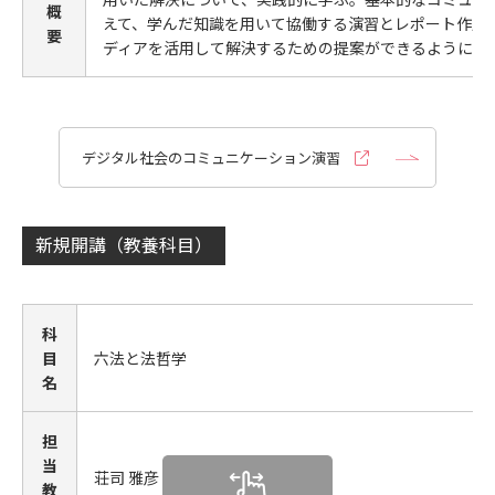
概
えて、学んだ知識を用いて協働する演習とレポート作成
要
ディアを活用して解決するための提案ができるようにな
デジタル社会のコミュニケーション演習
新規開講（教養科目）
科
目
六法と法哲学
名
担
当
荘司 雅彦
教