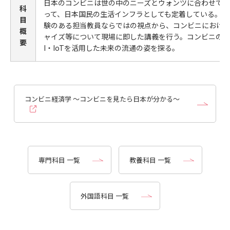
日本のコンビニは世の中のニーズとウォンツに合わせて常
科
って、日本国民の生活インフラとしても定着している。本
目
験のある担当教員ならではの視点から、コンビニにおけ
概
ャイズ等について現場に即した講義を行う。コンビニの仕
要
I・IoTを活用した未来の流通の姿を探る。
コンビニ経済学 ～コンビニを見たら日本が分かる～
専門科目 一覧
教養科目 一覧
外国語科目 一覧