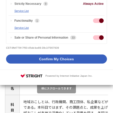
2020.10.01
大学からのお知らせ
Strictly Necessary
Always Active
9
Service List
新規開講（教養科目）
Functionality
1
Service List
Sale or Share of Personal Information
33
科
目
地域おこし実践論
CST-9fbf779f-7f50-45dd-be89-39c1f7907939
名
Confirm My Choices
担
当
Powered by Internet Initiative Japan Inc.
教
北村 森
員
名
地域おこしとは、行政機関、商工団体、私企業などが、
科
である。本科目ではまず、その課題点と、成果を上げる
目
域おこしが各地で活発化している背景を探る。各回では