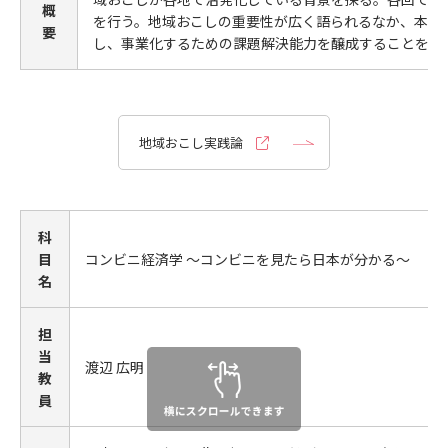
概
を行う。地域おこしの重要性が広く語られるなか、本科
要
し、事業化するための課題解決能力を醸成することをめ
地域おこし実践論
科
目
コンビニ経済学 ～コンビニを見たら日本が分かる～
名
担
当
渡辺 広明
教
員