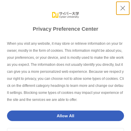
Privacy Preference Center
When you visit any website, it may store or retrieve information on your br
2020年度 秋学期の新規開講科目を更新しました
owser, mostly in the form of cookies. This information might be about you,
your preferences, or your device, and is mostly used to make the site work
as you expect. The information does not usually identify you directly, but it
can give you a more personalized web experience. Because we respect y
our right to privacy, you can choose not to allow some types of cookies. Cli
サイバー大学TOP
お知らせ
2020年度 秋学期の新規開講科目を更新し
ck on the different category headings to learn more and change our defau
lt settings. Blocking some types of cookies may impact your experience of
the site and the services we are able to offer.
インデックス - Index -
Allow All