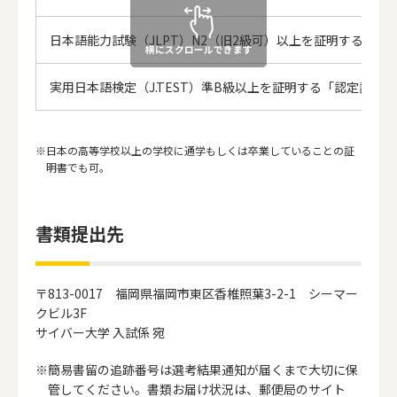
日本語能力試験（JLPT）N2（旧2級可）以上を証明する「
実用日本語検定（J.TEST）準B級以上を証明する「認定証」
日本の高等学校以上の学校に通学もしくは卒業していることの証
明書でも可。
書類提出先
〒813-0017 福岡県福岡市東区香椎照葉3-2-1 シーマー
クビル3F
サイバー大学 入試係 宛
簡易書留の追跡番号は選考結果通知が届くまで大切に保
管してください。書類お届け状況は、郵便局のサイト