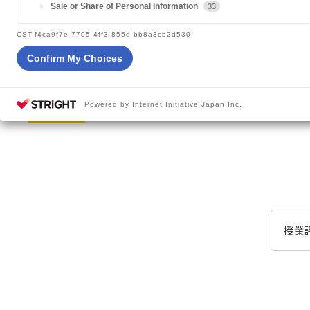
Sale or Share of Personal Information
33
CST-f4ca9f7e-7705-4ff3-855d-bb8a3cb2d530
Confirm My Choices
2020年度
Powered by Internet Initiative Japan Inc.
授業