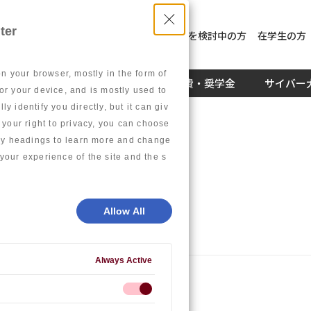
ter
入学を検討中の方
社員教育を検討中の方
在学生の方
on your browser, mostly in the form of
キャリア
学生生活
学費・奨学金
サイバー
or your device, and is mostly used to
 identify you directly, but it can giv
our right to privacy, you can choose
gory headings to learn more and change
your experience of the site and the s
Allow All
Always Active
2020年度