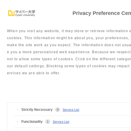
Privacy Preference Cen
When you visit any website, it may store or retrieve information 
学部紹介
サポート体制
就職・
cookies. This information might be about you, your preferences, 
make the site work as you expect. The information does not usually
e you a more personalized web experience. Because we respect y
not to allow some types of cookies. Click on the different cate
our default settings. Blocking some types of cookies may impact 
2020年度
ervices we are able to offer.
Strictly Necessary
9
Service List
サイバー大学TOP
大学基本情報
教育改善への取り組み（FD活動）
Functionality
1
Service List