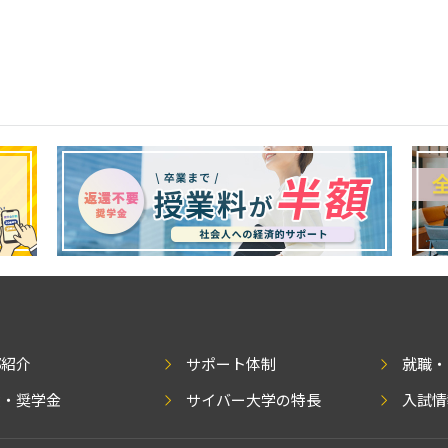
部紹介
サポート体制
就職・
費・奨学金
サイバー大学の特長
入試情