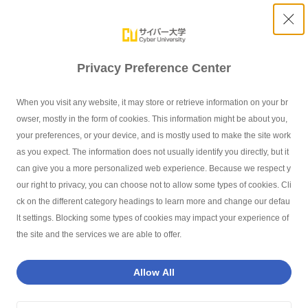
Privacy Preference Center
出願・入学について
When you visit any website, it may store or retrieve information on your br
owser, mostly in the form of cookies. This information might be about you,
your preferences, or your device, and is mostly used to make the site work
as you expect. The information does not usually identify you directly, but it
can give you a more personalized web experience. Because we respect y
our right to privacy, you can choose not to allow some types of cookies. Cli
サイバー大学TOP
よくあるご質問
出願・入学について
募集定員を
ck on the different category headings to learn more and change our defau
lt settings. Blocking some types of cookies may impact your experience of
the site and the services we are able to offer.
Q
募集定員を教えてください
Allow All
正科生については以下のページをご確認ください。