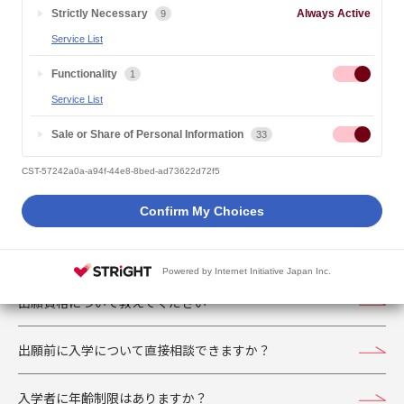
A
科目等履修生は科目ごとに定員に達しない範囲での募集
Strictly Necessary
Always Active
9
となります。
Service List
Functionality
1
正科生（1年次入学）募集人員
Service List
Sale or Share of Personal Information
33
正科生（編入学）募集人員
CST-57242a0a-a94f-44e8-8bed-ad73622d72f5
Confirm My Choices
「出願・入学について」のよくあるご質問
Powered by Internet Initiative Japan Inc.
出願資格について教えてください
出願前に入学について直接相談できますか？
入学者に年齢制限はありますか？