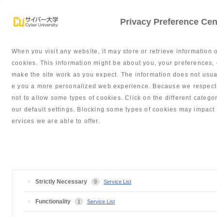
Privacy Preference Cen
When you visit any website, it may store or retrieve information 
学部紹介
サポート体制
就職・
cookies. This information might be about you, your preferences, 
make the site work as you expect. The information does not usually
e you a more personalized web experience. Because we respect y
not to allow some types of cookies. Click on the different cate
our default settings. Blocking some types of cookies may impact 
出願・入学につい
ervices we are able to offer.
Strictly Necessary
9
Service List
サイバー大学TOP
よくあるご質問
出願・入学について
障がい
Functionality
1
Service List