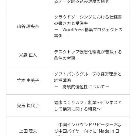
るデータ読み込み速度の研究
クラウドソーシングにおける仕様書
の書き方と受注率
山谷 玲央奈
－ WordPress構築プロジェクトの
事例 －
デスクトップ仮想化環境が普及する
米森 正人
条件の考察
ソフトバンクグループの経営理念と
竹本 由美子
経営戦略
－ 持続的優位性について－
健康づくりカフェ創業～ビジネスと
兒玉 賀代子
して構築に関する研究～
「中国インバウンドリピーターおよ
上田 茂夫
び中国バイヤー向けに"Made in 日