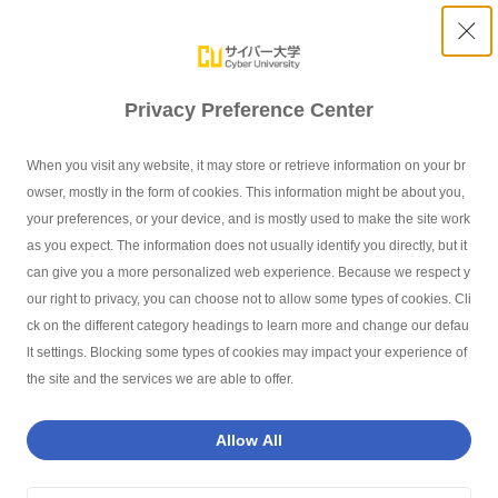
Privacy Preference Center
合格発表から入学に向けての準備
When you visit any website, it may store or retrieve information on your br
owser, mostly in the form of cookies. This information might be about you,
your preferences, or your device, and is mostly used to make the site work
as you expect. The information does not usually identify you directly, but it
サイバー大学TOP
入試情報
合格発表から入学に向けての準備
can give you a more personalized web experience. Because we respect y
our right to privacy, you can choose not to allow some types of cookies. Cli
入学時本人確認
1
ck on the different category headings to learn more and change our defau
lt settings. Blocking some types of cookies may impact your experience of
「Web出願サイト」で合格発表を確認された方は、入学時
the site and the services we are able to offer.
本人確認へと進みます。
入学時本人確認は、タブレットやスマートフォンのカメラ
機能を利用し、提出された証明写真と合格者が同一人物で
Allow All
あることを確認するための手続きです。本人確認に使用す
る書類種別を選択すると撮影画面のQRコードが表示され