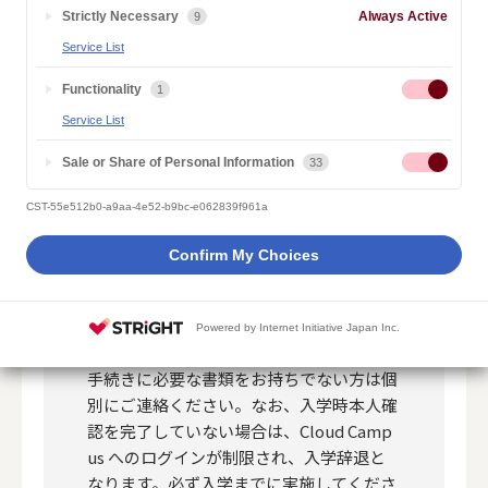
ますので、タブレットまたはスマートフォンから読み込ん
Strictly Necessary
Always Active
9
で本人確認を実施してください。
Service List
Functionality
1
Service List
入学時本人確認の注意点
POINT
Sale or Share of Personal Information
33
入学時本人確認では、タブレットまたはス
CST-55e512b0-a9aa-4e52-b9bc-e062839f961a
マートフォンのカメラ機能を使用いただき
ます。端末をお持ちでない方は、入学時本
Confirm My Choices
人確認の実施までにご用意ください。（タ
ブレットやスマートフォンを新しく準備さ
れる場合、以下の「必要環境」をご確認く
Powered by Internet Initiative Japan Inc.
ださい。）
手続きに必要な書類をお持ちでない方は個
別にご連絡ください。なお、入学時本人確
認を完了していない場合は、Cloud Camp
us へのログインが制限され、入学辞退と
なります。必ず入学までに実施してくださ