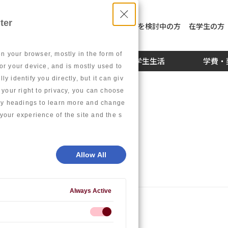
ter
入学を検討中の方
社員教育を検討中の方
在学生の方
on your browser, mostly in the form of
ト体制
就職・キャリア
学生生活
学費・
or your device, and is mostly used to
 identify you directly, but it can giv
our right to privacy, you can choose
gory headings to learn more and change
your experience of the site and the s
された皆様へ
Allow All
Always Active
へ