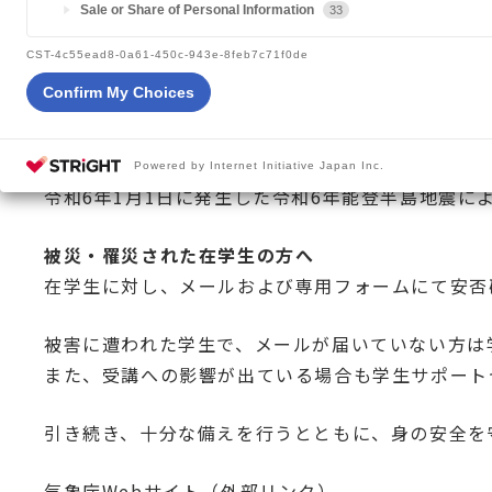
Sale or Share of Personal Information
33
2024.01.02
重要
CST-4c55ead8-0a61-450c-943e-8feb7c71f0de
Confirm My Choices
Powered by Internet Initiative Japan Inc.
令和6年1月1日に発生した令和6年能登半島地震に
被災・罹災された在学生の方へ
在学生に対し、メールおよび専用フォームにて安否
被害に遭われた学生で、メールが届いていない方は
また、受講への影響が出ている場合も学生サポート
引き続き、十分な備えを行うとともに、身の安全を
気象庁Webサイト（外部リンク）