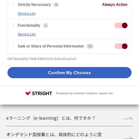
例えば、正科生1年次入学の方が4年間での卒業（124単
Strictly Necessary
Always Active
9
位修得）をめざす場合、初年度に36単位以上の修得をお
A
Service List
勧めしています。科目数にすると、26科目（専門科目：
8科目（16単位）、外国語科目：2科目（4単位）、教養
Functionality
1
科目：16科目（16単位））となります。
Service List
詳しくは以下をご覧ください。
Sale or Share of Personal Information
33
オンライン学習の進め方
CST-9d1edf32-79d9-4383-8151-0c6ce31a41e3
Confirm My Choices
「授業・カリキュラムについて」のよくあるご質
Powered by Internet Initiative Japan Inc.
問
eラーニング（e-learning）とは、何ですか？
オンデマンド型授業とは、具体的にどのように受