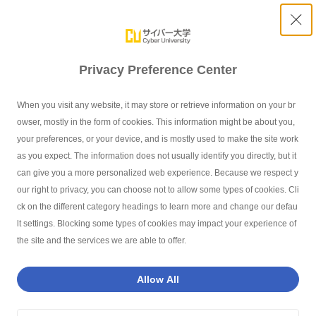
Privacy Preference Center
授業・カリキュラムについて
When you visit any website, it may store or retrieve information on your br
owser, mostly in the form of cookies. This information might be about you,
your preferences, or your device, and is mostly used to make the site work
as you expect. The information does not usually identify you directly, but it
can give you a more personalized web experience. Because we respect y
our right to privacy, you can choose not to allow some types of cookies. Cli
サイバー大学TOP
よくあるご質問
授業・カリキュラムについて
年
ck on the different category headings to learn more and change our defau
lt settings. Blocking some types of cookies may impact your experience of
the site and the services we are able to offer.
Q
年間何科目くらい履修すればいいのでしょうか？
Allow All
めざす卒業年数（履修計画）により異なります。