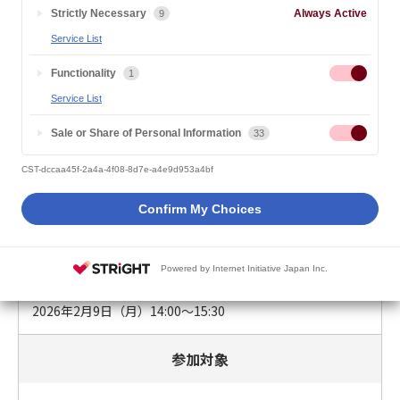
Strictly Necessary
Always Active
9
2026.01.26
就職・キャリアに関するお知らせ
Service List
Functionality
1
以下のとおり、キャリアサポートセンター主催イベント【My Ste
Service List
p ～障がい学生の「自分らしい」キャリアストーリー～vol.1】を
開催します。
Sale or Share of Personal Information
33
CST-dccaa45f-2a4a-4f08-8d7e-a4e9d953a4bf
イベント情報
Confirm My Choices
開催日時
Powered by Internet Initiative Japan Inc.
2026年2月9日（月）14:00～15:30
参加対象