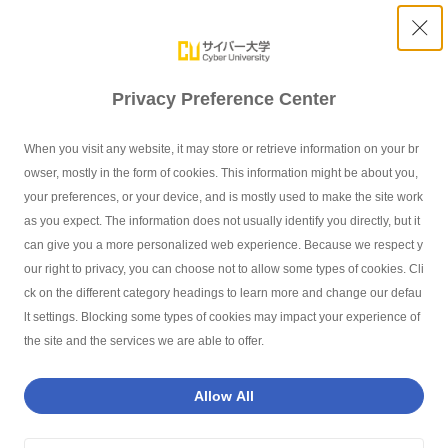
Privacy Preference Center
「My Step ～障がい学生の「自分らしい」キャリアスト
When you visit any website, it may store or retrieve information on your br
ーリー～vol.1」開催のお知らせ
owser, mostly in the form of cookies. This information might be about you,
your preferences, or your device, and is mostly used to make the site work
as you expect. The information does not usually identify you directly, but it
can give you a more personalized web experience. Because we respect y
our right to privacy, you can choose not to allow some types of cookies. Cli
サイバー大学TOP
就職・キャリア
就職・キャリアに関するお知らせ
ck on the different category headings to learn more and change our defau
lt settings. Blocking some types of cookies may impact your experience of
the site and the services we are able to offer.
お知らせ一覧
Allow All