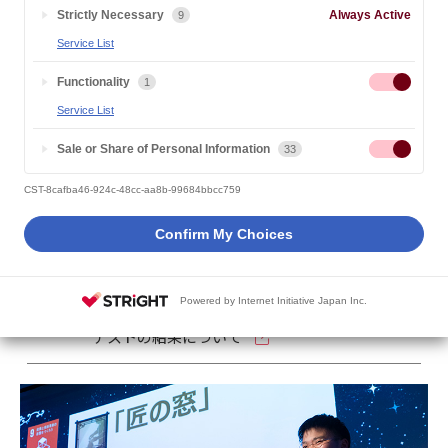
2026.02.16
在学生・卒業生の活躍
Strictly Necessary
Always Active
9
Service List
株式会社ベネッセ i-キャリアが主催する「キャリアゲートウェイ
Functionality
1
2025」ビジネスコンテストのファイナリストに本学在学生の小
Service List
吹 綺里 さんが選出され、2026年1月17日に開催されたグランプ
リファイナルで優秀賞を受賞しました。小吹さんは、伝統工芸品
Sale or Share of Personal Information
33
のオンライン販売と後継者マッチングを軸に、技術発信と購入者
支援を通じて伝統継承を実現するプラットフォーム「匠の窓」の
CST-8cafba46-924c-48cc-aa8b-99684bbcc759
企画について発表しました。
Confirm My Choices
詳細は、以下のリンクをご覧ください。
Powered by Internet Initiative Japan Inc.
「キャリアゲートウェイ 2025」ビジネスコン
テストの結果について