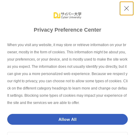
Privacy Preference Center
「キャリアゲートウェイ 2025」ビジネスコンテストにて
When you visit any website, it may store or retrieve information on your br
本学の在学生が優秀賞を受賞しました
owser, mostly in the form of cookies. This information might be about you,
your preferences, or your device, and is mostly used to make the site work
as you expect. The information does not usually identify you directly, but it
can give you a more personalized web experience. Because we respect y
our right to privacy, you can choose not to allow some types of cookies. Cli
サイバー大学TOP
お知らせ
「キャリアゲートウェイ 2025」ビジネ
ck on the different category headings to learn more and change our defau
lt settings. Blocking some types of cookies may impact your experience of
the site and the services we are able to offer.
インデックス - Index -
Allow All