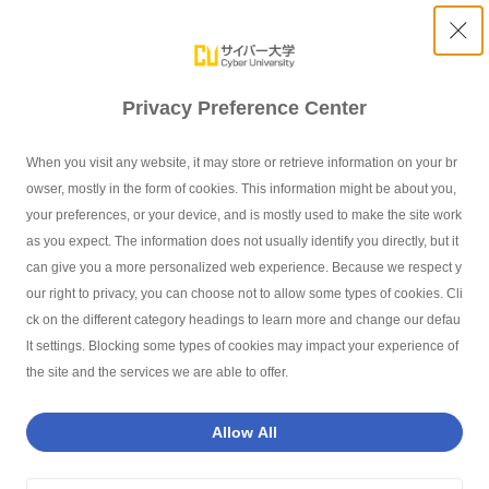
Privacy Preference Center
【JAXA×サイバー大学】衛星データを活用した実践的な
When you visit any website, it may store or retrieve information on your br
学びを展開しています
owser, mostly in the form of cookies. This information might be about you,
your preferences, or your device, and is mostly used to make the site work
as you expect. The information does not usually identify you directly, but it
can give you a more personalized web experience. Because we respect y
our right to privacy, you can choose not to allow some types of cookies. Cli
サイバー大学TOP
お知らせ
【JAXA×サイバー大学】衛星データを活
ck on the different category headings to learn more and change our defau
lt settings. Blocking some types of cookies may impact your experience of
the site and the services we are able to offer.
インデックス - Index -
Allow All