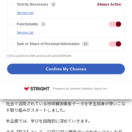
2025.12.19
研究・教育
Strictly Necessary
Always Active
9
Service List
Functionality
1
Service List
Sale or Share of Personal Information
33
CST-e1a92319-c596-4410-bc29-a0210bf05df5
Confirm My Choices
Powered by Internet Initiative Japan Inc.
サイバー大学ではJAXA（宇宙航空研究開発機構）と連携し、実
社会で活用されている地球観測衛星データを学生自身が使いこな
す取り組みがスタートしました。
本企画では、学びを段階的に深めていきます。
まず【知る】として、12月12日に衛星データをテーマとした共