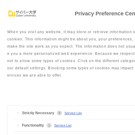
Privacy Preference Cen
When you visit any website, it may store or retrieve information 
学部紹介
サポート体制
就職・
cookies. This information might be about you, your preferences, 
make the site work as you expect. The information does not usually
e you a more personalized web experience. Because we respect y
not to allow some types of cookies. Click on the different cate
our default settings. Blocking some types of cookies may impact 
出張オープンキャンパスを開
ervices we are able to offer.
Strictly Necessary
9
Service List
サイバー大学TOP
お知らせ
出張オープンキャンパスを開催しました
Functionality
1
Service List