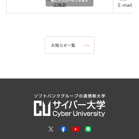
広報部
E-mail：jc
お知らせ一覧