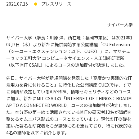
2021.07.15
プレスリリース
サイバー大学
サイバー大学（学長：川原 洋、所在地：福岡市東区）は2021年1
0月7日（木）より新たに提供開始する公開講座「CU Extension
（シーユー・エクステンション：以下、CUEX）」に、マサチュ
ーセッツ工科大学 コンピュータサイエンス・人工知能研究所
（以下 MIT CSAIL）によるコースの追加提供が決定しました。
先日、サイバー大学が新規開講を発表した「高度かつ実践的なIT
活用力を身に付けること」に特化した公開講座 CUEXでは、すで
に開講が決定しているAIやRPA、情報セキュリティなどのコース
に加え、新たにMIT CSAILの「INTERNET OF THINGS：ROADM
AP TO A CONNECTED WORLD」コースの追加提供が決定しまし
た。本分野の第一線で活躍されているMITの研究者12名が講師を
務めるオムニバス形式のコースとなっています。現代のITの礎を
築いた著名な研究者たちが講師に名を連ねており、特に代表的な
4名の講師を以下に紹介します。