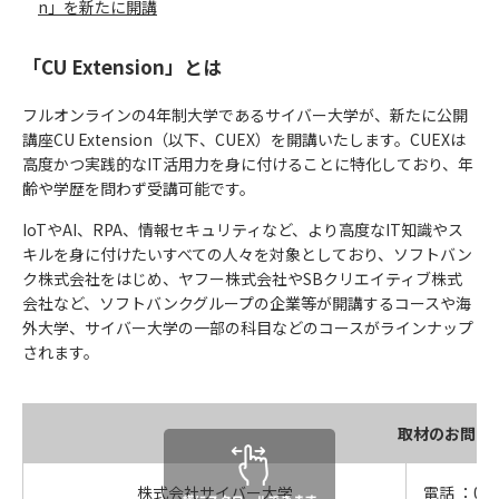
n」を新たに開講
「CU Extension」とは
フルオンラインの4年制大学であるサイバー大学が、新たに公開
講座CU Extension（以下、CUEX）を開講いたします。CUEXは
高度かつ実践的なIT活用力を身に付けることに特化しており、年
齢や学歴を問わず受講可能です。
IoTやAI、RPA、情報セキュリティなど、より高度なIT知識やス
キルを身に付けたいすべての人々を対象としており、ソフトバン
ク株式会社をはじめ、ヤフー株式会社やSBクリエイティブ株式
会社など、ソフトバンクグループの企業等が開講するコースや海
外大学、サイバー大学の一部の科目などのコースがラインナップ
されます。
取材のお問い
株式会社サイバー大学
電話 ：070