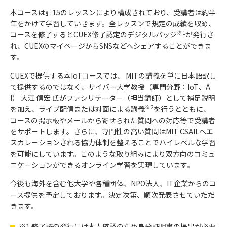
本コースは計15のレッスンにより構成されており、受講者は約半
年をかけて学習していきます。全レッスンで規定の成績を収め、
※1
コースを修了するとCUEX修了認定のデジタルバッジ
が発行さ
れ、CUEXのマイページからSNSなどへシェアすることができま
す。
CUEXで提供する本IoTコースでは、 MITの講義を単に日本語訳し
て提供するのではなく、サイバー大学教授（専門分野：IoT、A
I） 大江 信宏 氏がファシリテーター（担当講師）として補足説明
※2
を加え、ライブ配信または対面による講義
を行うとともに、
コースの掲示板やメールから寄せられた質問への対応等で受講者
をサポートします。さらに、専門性の高い質問はMIT CSAILへエ
スカレーションされる協力体制を整えることでハイレベルな学習
を可能にしています。このような取り組みにより双方向のコミュ
ニケーションができるオンライン学習を実現しています。
今後も海外を含む他大学や各種団体、NPO法人、IT企業からのコ
ース提供を予定しております。決定次第、順次発表させていただ
きます。
※1 修了証の発行には本人確認のため身分証明書の提出が必要