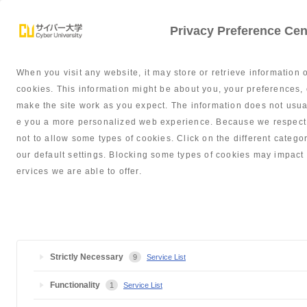
Privacy Preference Cen
When you visit any website, it may store or retrieve information 
学部紹介
サポート体制
就職・
cookies. This information might be about you, your preferences, 
make the site work as you expect. The information does not usually
e you a more personalized web experience. Because we respect y
not to allow some types of cookies. Click on the different cate
our default settings. Blocking some types of cookies may impact 
2020年度2月「学習支援室
ervices we are able to offer.
Strictly Necessary
9
Service List
サイバー大学TOP
お知らせ
2020年度2月「学習支援室」を開催し
Functionality
1
Service List