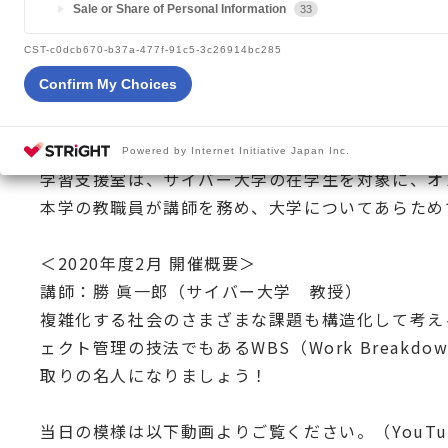
Sale or Share of Personal Information
33
2021.03.01
大学からのお知らせ
CST-c0dcb670-b37a-477f-91c5-3c26914bc285
Confirm My Choices
Powered by Internet Initiative Japan Inc.
学習支援室は、サイバー大学の在学生を対象に、オ
本学の教職員が講師を務め、大学についてあらため
＜2020年度2月 開催概要＞
講師：勝 眞一郎（サイバー大学 教授）
複雑化する社会のさまざまな課題も構造化して考え
ェクト管理の技法でもあるWBS（Work Breakdo
取りの名人になりましょう！
当日の模様は以下動画よりご覧ください。（YouTu