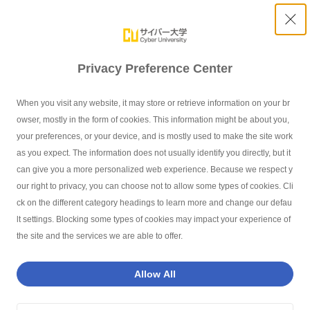
Privacy Preference Center
When you visit any website, it may store or retrieve information on your br
常時SSL化のお知らせ
owser, mostly in the form of cookies. This information might be about you,
your preferences, or your device, and is mostly used to make the site work
as you expect. The information does not usually identify you directly, but it
can give you a more personalized web experience. Because we respect y
our right to privacy, you can choose not to allow some types of cookies. Cli
サイバー大学TOP
お知らせ
常時SSL化のお知らせ
ck on the different category headings to learn more and change our defau
lt settings. Blocking some types of cookies may impact your experience of
the site and the services we are able to offer.
インデックス - Index -
Allow All