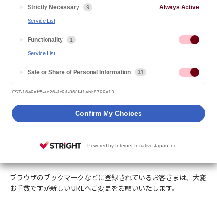
2018.09.26
大学からのお知らせ
Strictly Necessary
Always Active
9
Service List
平素はサイバー大学ホームページをご利用いただき、誠にありが
Functionality
1
とうございます。
Service List
ホームページをより安全にご利用いただくため、常時SSL化（通
信を暗号化するセキュリティ対策）いたしました。
Sale or Share of Personal Information
33
なお、SSL化に伴いすべてのページが、「http://」から「http
CST-16e9aff5-ec26-4c94-868f-f1abb8799e13
s://」で始まるURLへ変更になりました。
Confirm My Choices
【URL変更内容】
（変更前）
http://www.cyber-u.ac.jp/
（変更後）
https://www.cyber-u.ac.jp/
Powered by Internet Initiative Japan Inc.
※「http://」でアクセスした場合は、自動的に「https://」へ転
送（リダイレクト）されます。
ブラウザのブックマークなどに登録されているお客さまは、大変
お手数ですが新しいURLへご変更をお願いいたします。