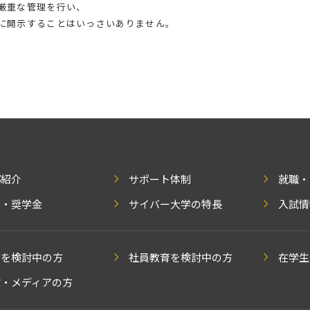
厳重な管理を行い、
に開示することはいっさいありません。
部紹介
サポート体制
就職・
費・奨学金
サイバー大学の特長
入試情
学を検討中の方
社員教育を検討中の方
在学生
業・メディアの方