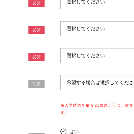
必須
必須
必須
任意
※
入学時の年齢が21歳以上且つ、前年
す。
はい