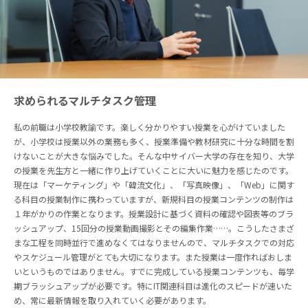
求められるマルチタスク管理
私の前職は小学校教諭です。楽しく分かりやすい授業を心がけていました
が、小学校は授業以外の業務も多く、授業準備や教材研究に十分な時間を割
けないことが大きな悩みでした。そんな中サイバー大学の存在を知り、大学
の授業を先生方と一緒に作り上げていくことに大いに魅力を感じたのです。
現在は「マーケティング」や「韓流文化」、「写真映像」、「Web」に関す
る科目の授業制作に携わっていますが、新規科目の授業コンテンツの制作は
１年がかりの作業となります。授業設計に基づく資料の確認や図表等のブラ
ッシュアップ、15回分の授業動画撮影とその編集作業……。こうしたさまざ
まな工程を同時並行で進めなくてはなりませんので、マルチタスクでの対応
やスケジュール管理がとても大切になります。また授業は一度作ればおしま
いというものではありません。すでに完成している授業コンテンツも、毎学
期ブラッシュアップが必要です。特にIT関連科目は進化のスピードが速いた
め、常に最新情報を取り入れていく必要があります。